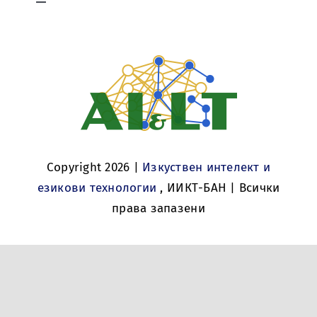
Екип
Toggle
Новини
Navigation
Езикови ресурси и инструменти
История
Новини
Обучение
Контакти
Контакти
Български
Презентации
История
Copyright 2026 |
Изкуствен интелект и
Проекти
езикови технологии
, ИИКТ-БАН | Всички
права запазени
Публикации
Събития